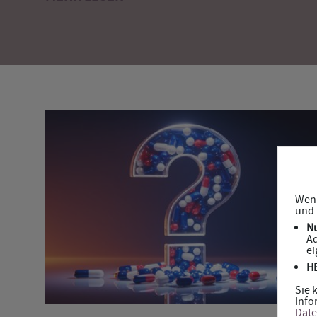
Wenn
und 
N
Ad
ei
H
Sie 
Info
Date