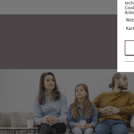
tech
Cook
Anbi
Web
Kar