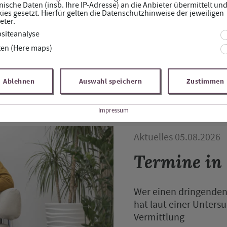
nische Daten (insb. Ihre IP-Adresse) an die Anbieter übermittelt un
ies gesetzt. Hierfür gelten die Datenschutzhinweise der jeweiligen
eter.
siteanalyse
ten (Here maps)
Gesundheitsnews
Ablehnen
Auswahl speichern
Zustimmen
Aktuelle News rund um das Thema Gesundheit
Impressum
Aktuelles 05.08.2026
Termine in
Wer einen dringenden 
hat laut einer Unters
Vermittlung