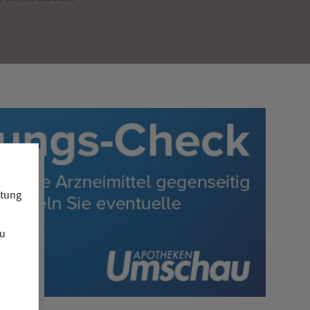
atung
zu