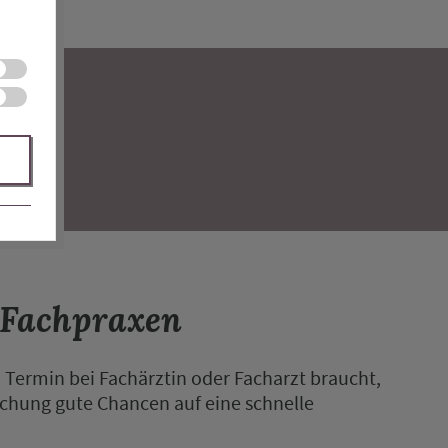
d
 Fachpraxen
Termin bei Fachärztin oder Facharzt braucht,
uchung gute Chancen auf eine schnelle